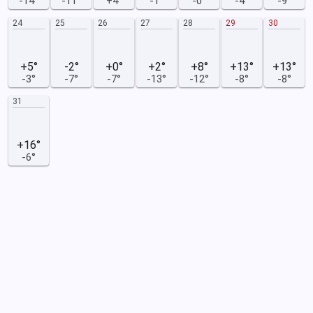
-14°
-11°
+4°
-1°
-0°
-4°
-9°
24
25
26
27
28
29
30
+5°
-2°
+0°
+2°
+8°
+13°
+13°
-3°
-7°
-7°
-13°
-12°
-8°
-8°
31
+16°
-6°