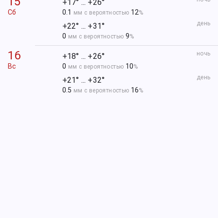
15
+17° ... +26°
Сб
0.1
12
мм с вероятностью
%
день
+22° ... +31°
0
9
мм с вероятностью
%
16
ночь
+18° ... +26°
Вс
0
10
мм с вероятностью
%
день
+21° ... +32°
0.5
16
мм с вероятностью
%