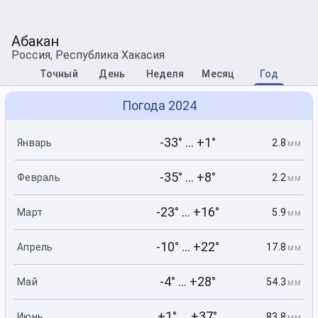
Абакан
Россия, Республика Хакасия
Точный
День
Неделя
Месяц
Год
Погода 2024
-33° ... +1°
2.8
Январь
мм
-35° ... +8°
2.2
Февраль
мм
-23° ... +16°
5.9
Март
мм
-10° ... +22°
17.8
Апрель
мм
-4° ... +28°
54.3
Май
мм
+1° ... +37°
83.8
Июнь
мм