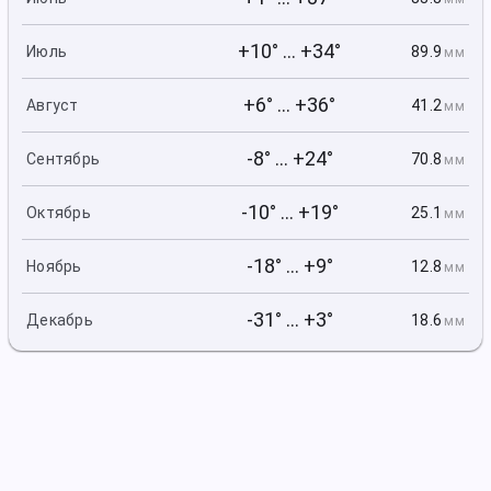
+10° ... +34°
89.9
Июль
мм
+6° ... +36°
41.2
Август
мм
-8° ... +24°
70.8
Сентябрь
мм
-10° ... +19°
25.1
Октябрь
мм
-18° ... +9°
12.8
Ноябрь
мм
-31° ... +3°
18.6
Декабрь
мм