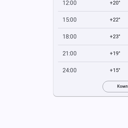
12:00
+20°
734
46
мм рт
.ст.
%
15:00
+22°
734
67
мм рт
.ст.
%
18:00
+23°
734
85
мм рт
.ст.
%
21:00
+19°
735
91
мм рт
.ст.
%
24:00
+15°
735
93
мм рт
.ст.
%
Комп