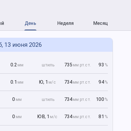
ый
День
Неделя
Месяц
б, 13 июня 2026
0
0.2
735
93
мм
штиль
мм рт
.ст.
%
0
0.1
Ю
,
1
734
94
мм
м/с
мм рт
.ст.
%
0
0
734
100
мм
штиль
мм рт
.ст.
%
0
0
ЮВ
,
1
734
81
мм
м/с
мм рт
.ст.
%