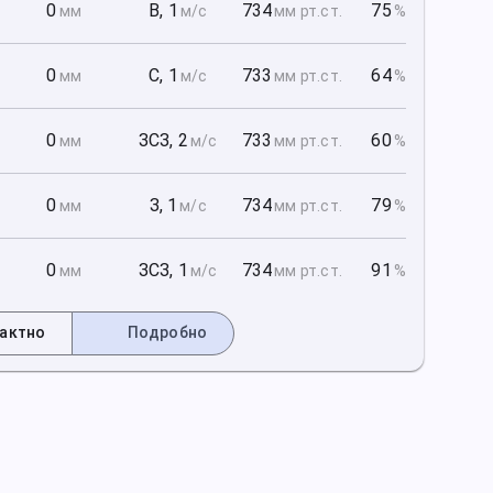
1
0
В
,
1
734
75
мм
м/с
мм рт
.ст.
%
1
0
С
,
1
733
64
мм
м/с
мм рт
.ст.
%
1
0
ЗСЗ
,
2
733
60
мм
м/с
мм рт
.ст.
%
2
0
З
,
1
734
79
мм
м/с
мм рт
.ст.
%
2
0
ЗСЗ
,
1
734
91
мм
м/с
мм рт
.ст.
%
актно
Подробно