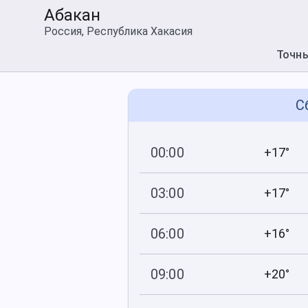
Абакан
Россия, Республика Хакасия
Точн
С
00:00
+17°
734
79
мм рт
.ст.
%
03:00
+17°
734
99
мм рт
.ст.
%
06:00
+16°
734
93
мм рт
.ст.
%
09:00
+20°
734
63
мм рт
.ст.
%