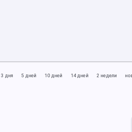
3 дня
5 дней
10 дней
14 дней
2 недели
но