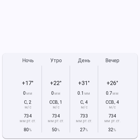
Ночь
Утро
День
Вечер
+17°
+22°
+31°
+26°
0
0
0.1
0.7
мм
мм
мм
мм
С
,
2
ССВ
,
1
С
,
4
ССВ
,
4
м/с
м/с
м/с
м/с
734
734
733
734
мм рт
.ст.
мм рт
.ст.
мм рт
.ст.
мм рт
.ст.
80
50
27
32
%
%
%
%