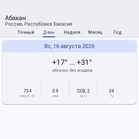
Абакан
Россия, Республика Хакасия
Точный
День
Неделя
Месяц
Год
Вс, 16 августа 2026
+17° ... +31°
облачно, без осадков
734
0.9
ССВ
,
2
34
мм рт
.ст.
мм
м/с
%