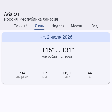
Абакан
Россия, Республика Хакасия
Точный
День
Неделя
Месяц
Год
Чт, 2 июля 2026
+15° ... +31°
малооблачно, гроза
734
1.7
СВ
,
1
44
мм рт
.ст.
мм
м/с
%