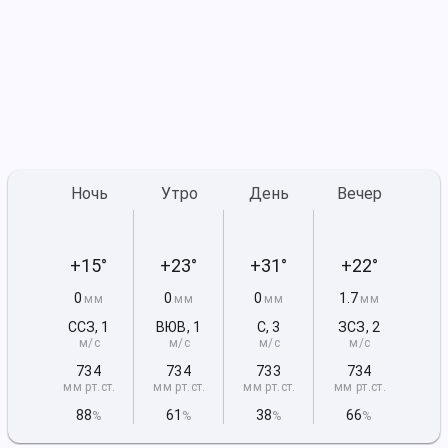
Ночь
Утро
День
Вечер
+15°
+23°
+31°
+22°
0
0
0
1.7
мм
мм
мм
мм
ССЗ
,
1
ВЮВ
,
1
С
,
3
ЗСЗ
,
2
м/с
м/с
м/с
м/с
734
734
733
734
мм рт
.ст.
мм рт
.ст.
мм рт
.ст.
мм рт
.ст.
88
61
38
66
%
%
%
%