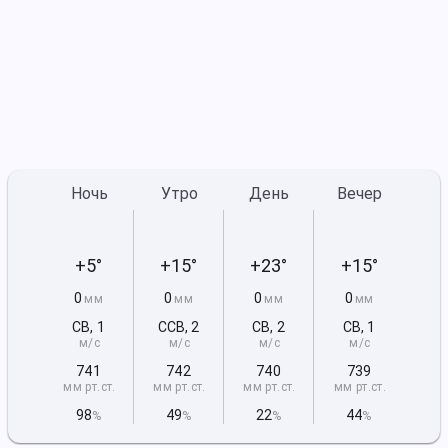
Ночь
Утро
День
Вечер
+5°
+15°
+23°
+15°
0
0
0
0
мм
мм
мм
мм
СВ
,
1
ССВ
,
2
СВ
,
2
СВ
,
1
м/с
м/с
м/с
м/с
741
742
740
739
мм рт
.ст.
мм рт
.ст.
мм рт
.ст.
мм рт
.ст.
98
49
22
44
%
%
%
%