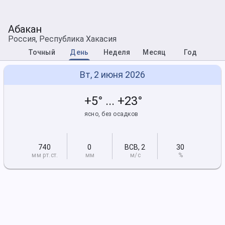
Абакан
Россия, Республика Хакасия
Точный
День
Неделя
Месяц
Год
Вт, 2 июня 2026
+5° ... +23°
ясно, без осадков
740
0
ВСВ
,
2
30
мм рт
.ст.
мм
м/с
%