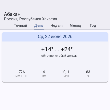
Абакан
Россия, Республика Хакасия
Точный
День
Неделя
Месяц
Год
Ср, 22 июля 2026
+14° ... +24°
облачно, слабый дождь
726
4
Ю
,
1
83
мм рт
.ст.
мм
м/с
%