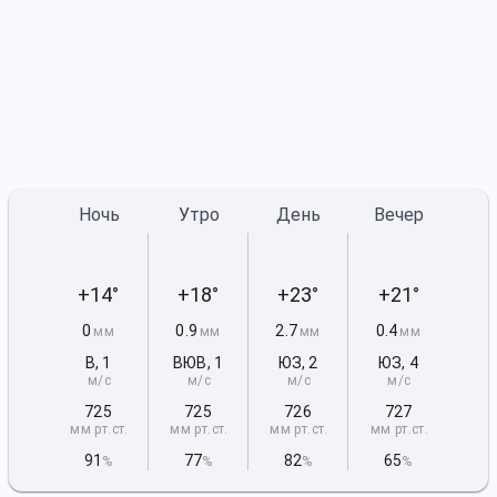
Ночь
Утро
День
Вечер
+14°
+18°
+23°
+21°
0
0.9
2.7
0.4
мм
мм
мм
мм
В
,
1
ВЮВ
,
1
ЮЗ
,
2
ЮЗ
,
4
м/с
м/с
м/с
м/с
725
725
726
727
мм рт
.ст.
мм рт
.ст.
мм рт
.ст.
мм рт
.ст.
91
77
82
65
%
%
%
%