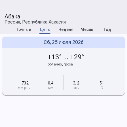
Абакан
Россия, Республика Хакасия
Точный
День
Неделя
Месяц
Год
Сб, 25 июля 2026
+13° ... +29°
облачно, гроза
732
0.4
З
,
2
51
мм рт
.ст.
мм
м/с
%