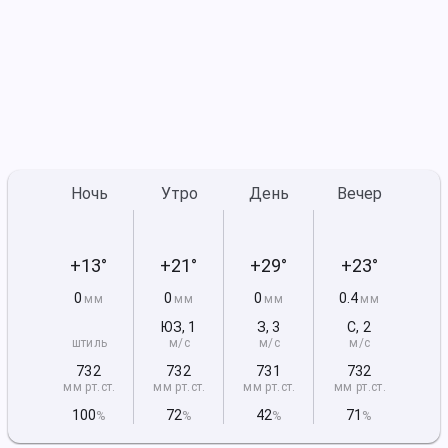
Ночь
Утро
День
Вечер
+13°
+21°
+29°
+23°
0
0
0
0.4
мм
мм
мм
мм
ЮЗ
,
1
З
,
3
С
,
2
штиль
м/с
м/с
м/с
732
732
731
732
мм рт
.ст.
мм рт
.ст.
мм рт
.ст.
мм рт
.ст.
100
72
42
71
%
%
%
%