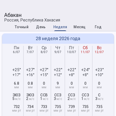
Абакан
Россия, Республика Хакасия
Точный
День
Неделя
Месяц
Год
28 неделя 2026 года
Пн
Вт
Ср
Чт
Пт
Сб
Вс
6/07
7/07
8/07
9/07
10/07
11/07
12/07
+25°
+27°
+27°
+22°
+22°
+24°
+23°
+17°
+16°
+15°
+12°
+8°
+8°
+10°
6.8
0.8
0
9
0
0
0
мм
мм
мм
мм
мм
мм
мм
ЗЮЗ
ЗЮЗ
ССВ
ССЗ
ССЗ
ССЗ
С
5
2
1
3
2
1
3
м/с
м/с
м/с
м/с
м/с
м/с
м/с
732
734
733
735
739
735
735
мм рт
мм рт
мм рт
мм рт
мм рт
мм рт
мм рт