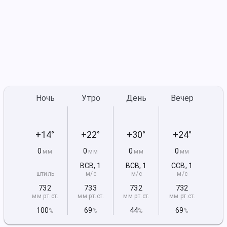
Ночь
Утро
День
Вечер
+14°
+22°
+30°
+24°
0
0
0
0
мм
мм
мм
мм
ВСВ
,
1
ВСВ
,
1
ССВ
,
1
штиль
м/с
м/с
м/с
732
733
732
732
мм рт
.ст.
мм рт
.ст.
мм рт
.ст.
мм рт
.ст.
100
69
44
69
%
%
%
%