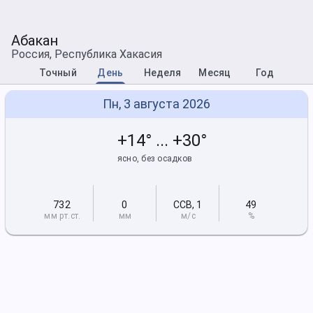
Абакан
Россия, Республика Хакасия
Точный
День
Неделя
Месяц
Год
Пн, 3 августа 2026
+14° ... +30°
ясно, без осадков
732
0
ССВ
,
1
49
мм рт
.ст.
мм
м/с
%