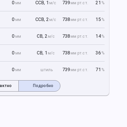
1
0
ССВ
,
1
739
21
мм
м/с
мм рт
.ст.
%
1
0
ССВ
,
2
738
15
мм
м/с
мм рт
.ст.
%
1
0
СВ
,
2
738
14
мм
м/с
мм рт
.ст.
%
2
0
СВ
,
1
738
36
мм
м/с
мм рт
.ст.
%
2
0
739
71
мм
штиль
мм рт
.ст.
%
актно
Подробно