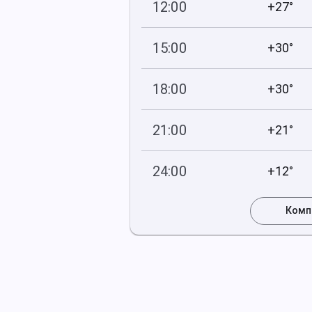
12:00
+27°
738
23
мм рт
.ст.
%
15:00
+30°
738
17
мм рт
.ст.
%
18:00
+30°
737
15
мм рт
.ст.
%
21:00
+21°
738
33
мм рт
.ст.
%
24:00
+12°
738
67
мм рт
.ст.
%
Комп