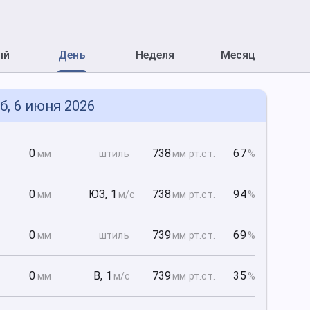
ый
День
Неделя
Месяц
б, 6 июня 2026
0
0
738
67
мм
штиль
мм рт
.ст.
%
0
0
ЮЗ
,
1
738
94
мм
м/с
мм рт
.ст.
%
0
0
739
69
мм
штиль
мм рт
.ст.
%
0
0
В
,
1
739
35
мм
м/с
мм рт
.ст.
%