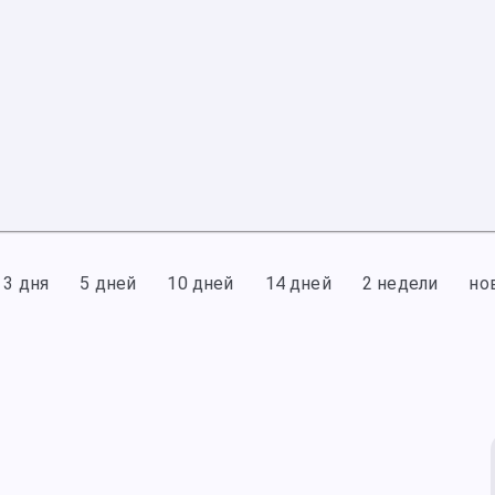
3 дня
5 дней
10 дней
14 дней
2 недели
но