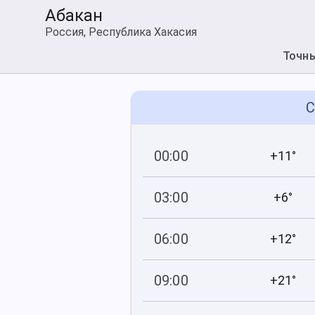
Абакан
Россия, Республика Хакасия
Точн
С
00:00
+11°
738
44
мм рт
.ст.
%
03:00
+6°
738
50
мм рт
.ст.
%
06:00
+12°
738
71
мм рт
.ст.
%
09:00
+21°
739
36
мм рт
.ст.
%